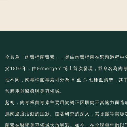
全名為「肉毒桿菌毒素」，是由肉毒桿菌在繁殖過程中
於1897年，由Ermergem 博士首次發現，並命名為
來自韓國的實力派肉毒，用科技打造日常巔峰狀態
性不同，肉毒桿菌毒素可分為 A 至 G 七種血清型，其中以
常應用於醫療與美容領域。
立即預約
起初，肉毒桿菌毒素主要用於矯正因肌肉不當施力而造
肌肉過度活動的症狀。隨著研究的深入，其除皺等美容
菌素在醫學美容領域大放異彩。如今，在全球每年數以