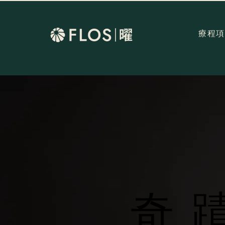
療程項
奇
奇