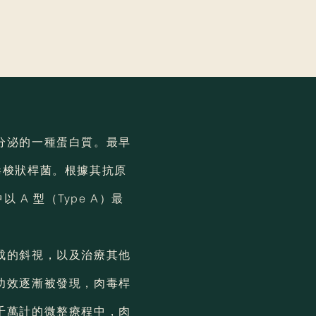
分泌的一種蛋白質。最早
肉毒梭狀桿菌。根據其抗原
 A 型（Type A）最
成的斜視，以及治療其他
功效逐漸被發現，肉毒桿
千萬計的微整療程中，肉