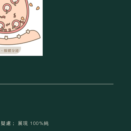
慮； 展現 100%純