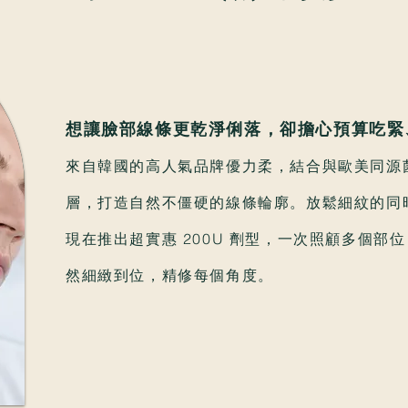
想讓臉部線條更乾淨俐落，卻擔心預算吃緊
來自韓國的高人氣品牌優力柔，結合與歐美同源
層，打造自然不僵硬的線條輪廓。放鬆細紋的同
現在推出超實惠 200U 劑型，一次照顧多個部
然細緻到位，精修每個角度。