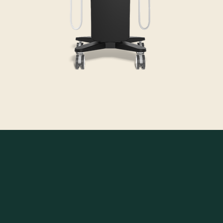
能量擴散範圍更廣