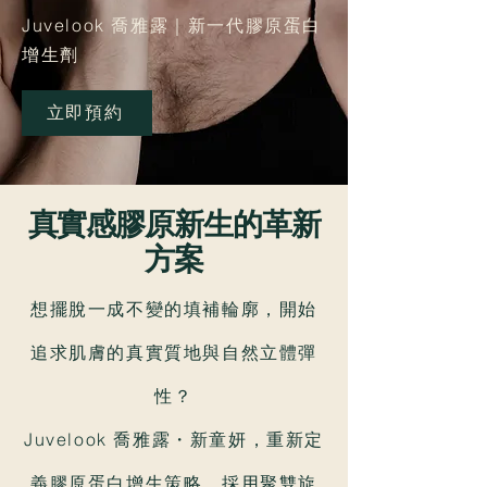
Juvelook 喬雅露｜新一代膠原蛋白
增生劑
立即預約
真實感膠原新生的革新
方案
想擺脫一成不變的填補輪廓，開始
追求肌膚的真實質地與自然立體彈
性？
Juvelook 喬雅露・新童妍，重新定
義膠原蛋白增生策略，採用聚雙旋