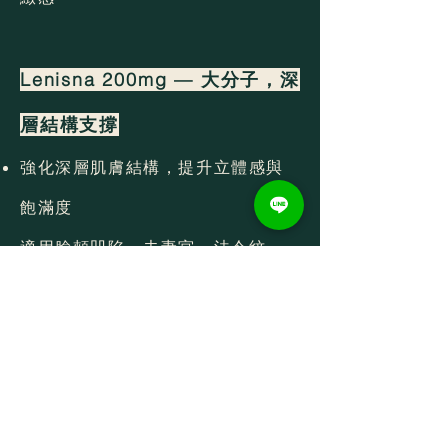
Lenisna 200mg — 大分子，深
層結構支撐
強化深層肌膚結構，提升立體感與
飽滿度
適用臉頰凹陷、夫妻宮、法令紋、
下顎線
亦適合身體肌膚強化，如橘皮組
織、妊娠紋、鬆弛紋