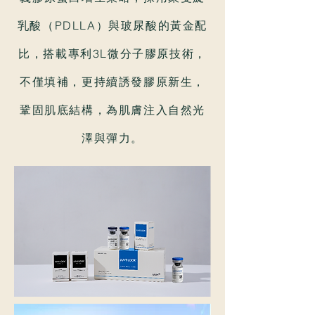
乳酸（PDLLA）與玻尿酸的黃金配
比，搭載專利3L微分子膠原技術，
不僅填補，更持續誘發膠原新生，
鞏固肌底結構，為肌膚注入自然光
澤與彈力。