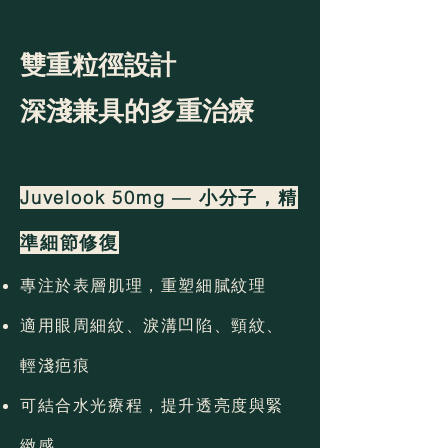
雙重粒徑設計
深淺兼具的多重治療
Juvelook 50mg — 小分子，精
準細節修復
專注於表層肌理，重塑細膩紋理
適用眼周細紋、淚溝凹陷、頸紋、
輕淺疤痕
可結合水光療程，提升透亮度與緊
緻感