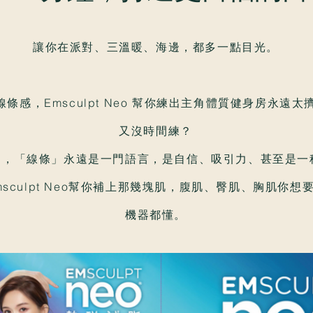
讓你在派對、三溫暖、海邊，都多一點目光。
條感，Emsculpt Neo 幫你練出主角體質健身房永遠
又沒時間練？
道，「線條」永遠是一門語言，是自信、吸引力、甚至是一
sculpt Neo幫你補上那幾塊肌，腹肌、臀肌、胸肌你
機器都懂。