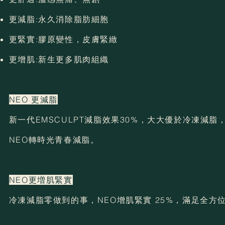
更減脂:永久消除脂肪細胞
更緊實:膠原變性，皮膚緊緻
更增肌:新生更多肌肉組織
NEO 更減脂
新一代EMSCULPT減脂效果30%，大大優於冷凍減
NEO轉時光青春減脂。
NEO更増肌緊實
冷凍減脂零做到的事，NEO增肌緊實 25%，滿足全方