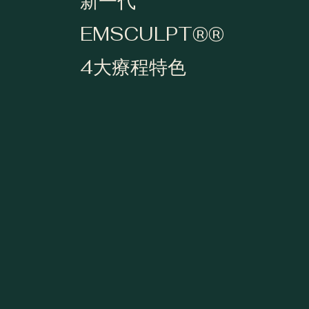
新一代
EMSCULPT®®
4大療程特色