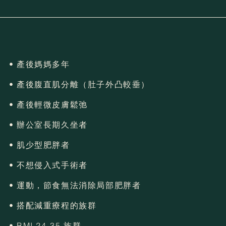
• 產後媽媽多年
• 產後腹直肌分離（肚子外凸較垂）
• 產後輕微皮膚鬆弛
• 辦公室長期久坐者
• 肌少型肥胖者
• 不想侵入式手術者
• 運動，節食無法消除局部肥胖者
• 搭配減重療程的族群
• BMI 24-35 族群