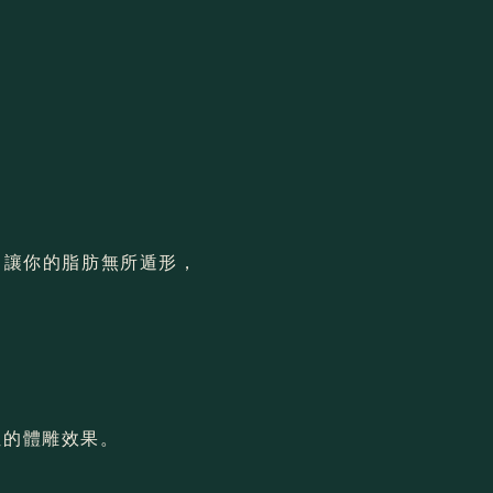
脂，讓你的脂肪無所遁形，
位的體雕效果。