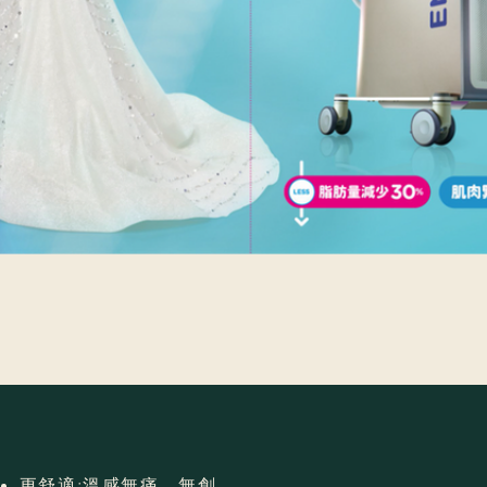
更舒適:溫感無痛、無創