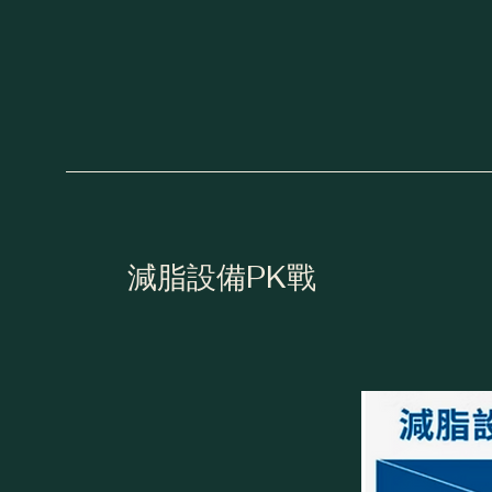
​減脂設備PK戰